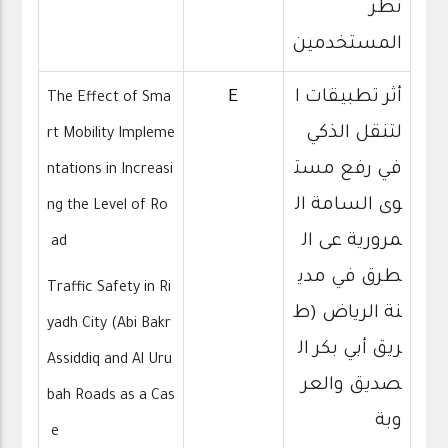
نظر
المستخدمين
أثر تطبيقات ا
E
The Effect of Sma
لتنقل الذكي
rt Mobility Impleme
في رفع مست
ntations in Increasi
وى السامة ال
ng the Level of Ro
مرورية عى ال
ad
طرق في مدي
Traffic Safety in Ri
نة الرياض (ط
yadh City (Abi Bakr
ريق أبي بكر ال
Assiddiq and Al Uru
صديق والعر
bah Roads as a Cas
وبة
e