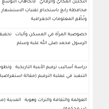
التحليلُ المكانيُّ والزمانيُّ لاتجاهاتِ التوسعِ 
محافظة رابغ باستخدامِ تقنياتِ الاستشعارِ 
ونُظُمِ المعلوماتِ الجغرافية
خصوصية المرأة في المسكن وآليات تحقيق
الرسول محمد صلى الله عليه وسلم
دراسة أساليب ترميم الأبنية التاريخية وتطوي
التنفيذ في عملية الترميم (مقالة استعراضية
العولمة والثقافة والتراث وهوية المدينة (م